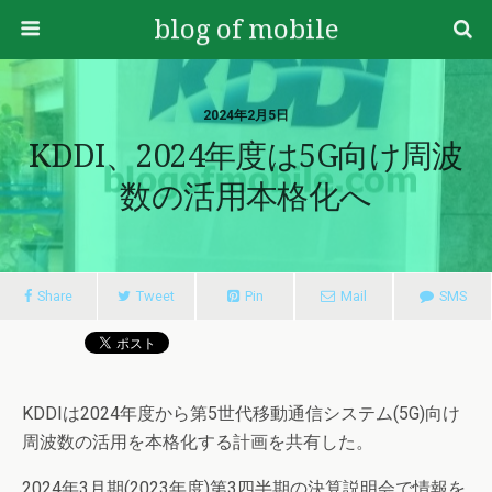
blog of mobile
2024年2月5日
KDDI、2024年度は5G向け周波
数の活用本格化へ
Share
Tweet
Pin
Mail
SMS
KDDIは2024年度から第5世代移動通信システム(5G)向け
周波数の活用を本格化する計画を共有した。
2024年3月期(2023年度)第3四半期の決算説明会で情報を