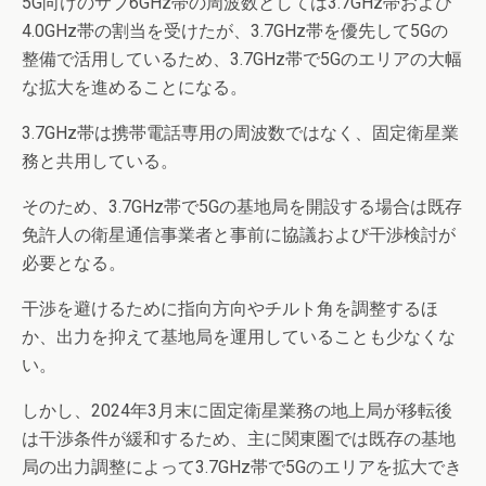
5G向けのサブ6GHz帯の周波数としては3.7GHz帯および
4.0GHz帯の割当を受けたが、3.7GHz帯を優先して5Gの
整備で活用しているため、3.7GHz帯で5Gのエリアの大幅
な拡大を進めることになる。
3.7GHz帯は携帯電話専用の周波数ではなく、固定衛星業
務と共用している。
そのため、3.7GHz帯で5Gの基地局を開設する場合は既存
免許人の衛星通信事業者と事前に協議および干渉検討が
必要となる。
干渉を避けるために指向方向やチルト角を調整するほ
か、出力を抑えて基地局を運用していることも少なくな
い。
しかし、2024年3月末に固定衛星業務の地上局が移転後
は干渉条件が緩和するため、主に関東圏では既存の基地
局の出力調整によって3.7GHz帯で5Gのエリアを拡大でき