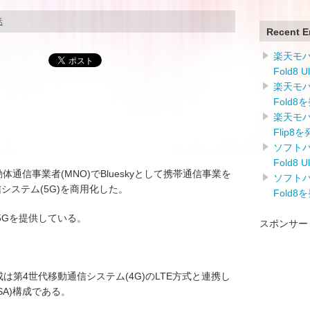
話
Recent E
楽天モバイ
Fold8 
楽天モバイ
Fold8
楽天モバイ
Flip8
ソフトバン
Fold8 
通信事業者(MNO)でBlueskyとして携帯通信事業を
ソフトバン
通信システム(5G)を商用化した。
Fold8
より5Gを提供している。
スポンサー
。
成は第4世代移動通信システム(4G)のLTE方式と連携し
A)構成である。