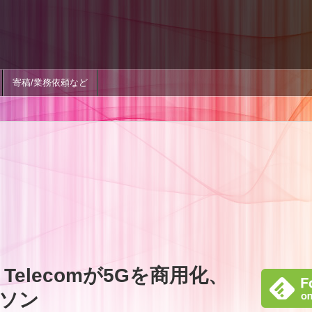
寄稿/業務依頼など
Telecomが5Gを商用化、
ソン