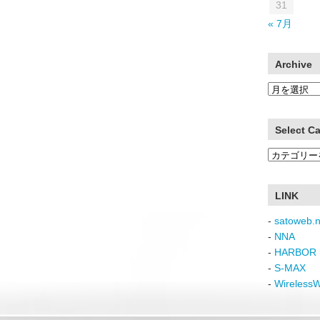
31
« 7月
Archive
Archive
Select C
Select
Category
LINK
-
satoweb.n
-
NNA
-
HARBOR 
-
S-MAX
-
Wireless