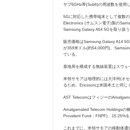
サブ6GHz帯(Sub6)の周波数を使
5Gに対応した携帯端末として複数の
Electronics (サムスン電子)製のSamsun
Samsung Galaxy A54 5Gを取り扱
販売価格はSamsung Galaxy A14 5G
が359米ドル(約54,000円)、Samsun
ている。
基地局を構成する無線装置はスウェーデ
米領サモアは地理的には大洋州(オセ
るため、Ericssonは米国本土と
AST TelecomはフィジーのAmalgama
Amalgamated Telecom Holdin
Provident Fund：FNPF)、15
これまでに、米領サモアの移動体通信事