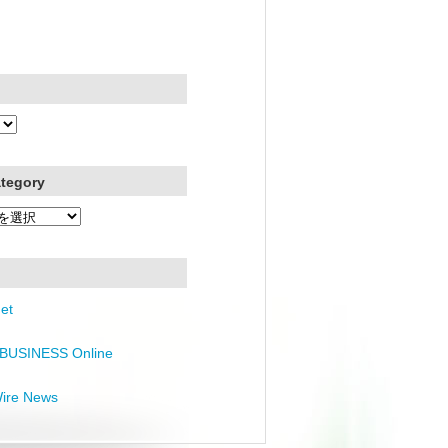
ategory
et
BUSINESS Online
Wire News