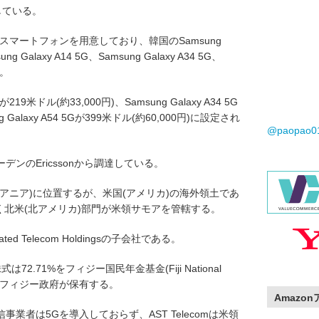
用している。
スマートフォンを用意しており、韓国のSamsung
g Galaxy A14 5G、Samsung Galaxy A34 5G、
う。
が219米ドル(約33,000円)、Samsung Galaxy A34 5G
g Galaxy A54 5Gが399米ドル(約60,000円)に設定され
@paopao
ンのEricssonから調達している。
アニア)に位置するが、米国(アメリカ)の海外領土であ
同じく北米(北アメリカ)部門が米領サモアを管轄する。
ted Telecom Holdingsの子会社である。
gsの株式は72.71%をフィジー国民年金基金(Fiji National
.25%をフィジー政府が保有する。
Amazo
業者は5Gを導入しておらず、AST Telecomは米領