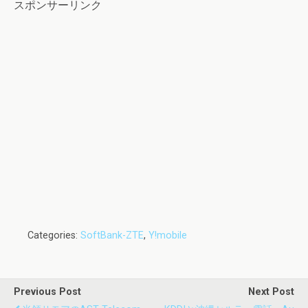
スポンサーリンク
Categories:
SoftBank-ZTE
,
Y!mobile
Previous Post
Next Post