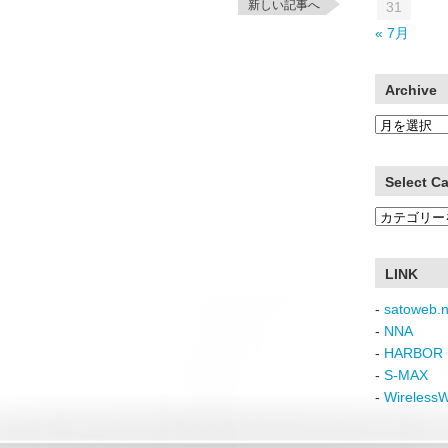
新しい記事へ
31
« 7月
Archive
Archive
Select C
Select
Category
LINK
-
satoweb.n
-
NNA
-
HARBOR 
-
S-MAX
-
Wireless