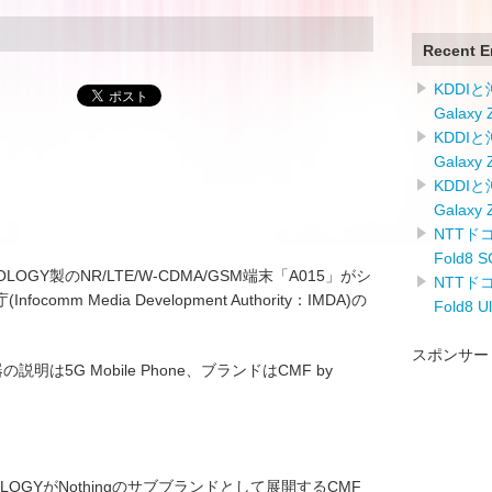
Recent E
KDDI
Galaxy
KDDI
Galaxy
KDDI
Galaxy
NTTドコ
Fold8
OLOGY製のNR/LTE/W-CDMA/GSM端末「A015」がシ
NTTドコ
mm Media Development Authority：IMDA)の
Fold8 
スポンサー
器の説明は5G Mobile Phone、ブランドはCMF by
。
CHNOLOGYがNothingのサブブランドとして展開するCMF