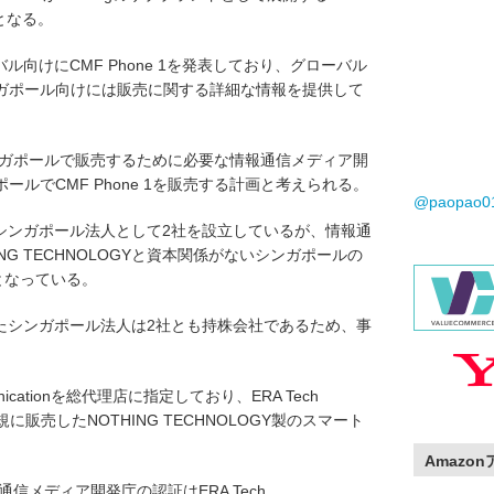
ンとなる。
ローバル向けにCMF Phone 1を発表しており、グローバル
ガポール向けには販売に関する詳細な情報を提供して
がシンガポールで販売するために必要な情報通信メディア開
ルでCMF Phone 1を販売する計画と考えられる。
@paopao
GYはシンガポール法人として2社を設立しているが、情報通
NG TECHNOLOGYと資本関係がないシンガポールの
申請者となっている。
設立したシンガポール法人は2社とも持株会社であるため、事
nicationを総代理店に指定しており、ERA Tech
正規に販売したNOTHING TECHNOLOGY製のスマート
Amazo
報通信メディア開発庁の認証はERA Tech