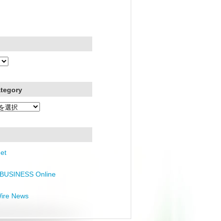
ategory
et
BUSINESS Online
Wire News