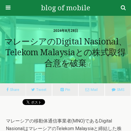
blog of mobile
2024年8月28日
マレーシアのDigital Nasional、
Telekom Malaysiaとの株式取得
合意を破棄
Share
Tweet
Pin
Mail
SMS
マレーシアの移動体通信事業者(MNO)であるDigital
NasionalはマレーシアのTelekom Malaysiaと締結した株