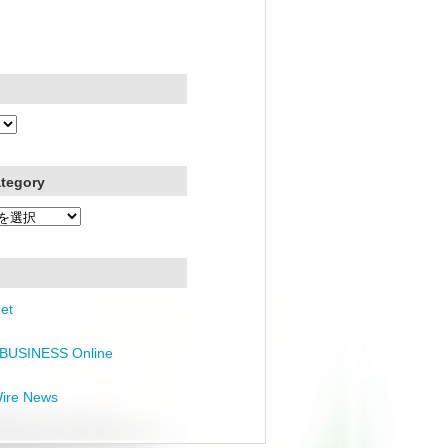
ategory
et
BUSINESS Online
Wire News