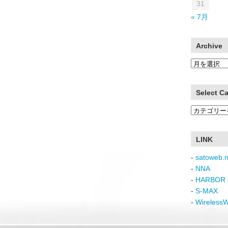
31
« 7月
Archive
Archive
Select C
Select
Category
LINK
-
satoweb.n
-
NNA
-
HARBOR 
-
S-MAX
-
Wireless