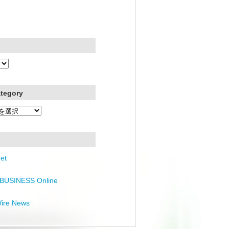
ategory
et
BUSINESS Online
Wire News