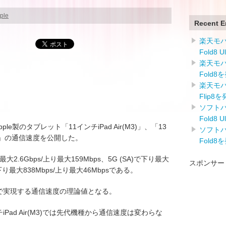
ple
Recent E
楽天モバイ
Fold8 
楽天モバイ
Fold8
楽天モバイ
Flip8
ソフトバン
Fold8 
Apple製のタブレット「11インチiPad Air(M3)」、「13
ソフトバン
(A16)」の通信速度を公開した。
Fold8
大2.6Gbps/上り最大159Mbps、5G (SA)で下り最大
スポンサー
で下り最大838Mbps/上り最大46Mbpsである。
通信網で実現する通信速度の理論値となる。
インチiPad Air(M3)では先代機種から通信速度は変わらな