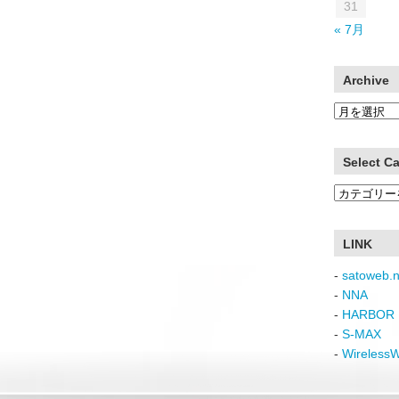
31
« 7月
Archive
Archive
Select C
Select
Category
LINK
-
satoweb.n
-
NNA
-
HARBOR 
-
S-MAX
-
Wireless