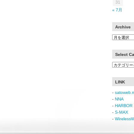
31
« 7月
Archive
Archive
Select C
Select
Category
LINK
-
satoweb.n
-
NNA
-
HARBOR 
-
S-MAX
-
Wireless