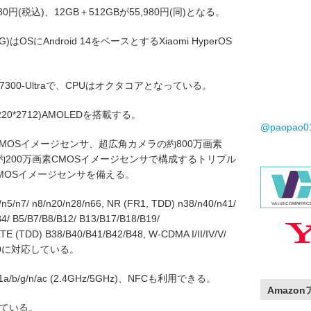
0円(税込)、12GB＋512GBが55,980円(同)となる。
RA29G)はOSにAndroid 14をベースとするXiaomi HyperOS
ty 7300-Ultraで、CPUはオクタコアとなっている。
20*2712)AMOLEDを搭載する。
@paopao
MOSイメージセンサ、超広角カメラの約800万画素
約200万画素CMOSイメージセンサで構成するトリプル
CMOSイメージセンサを備える。
n7/ n8/n20/n28/n66, NR (FR1, TDD) n38/n40/n41/
4/ B5/B7/B8/B12/ B13/B17/B18/B19/
TE (TDD) B38/B40/B41/B42/B48, W-CDMA I/II/IV/V/
0/1900に対応している。
.11a/b/g/n/ac (2.4GHz/5GHz)、NFCも利用できる。
Amazo
っている。