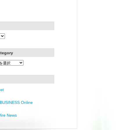
ategory
et
BUSINESS Online
Wire News