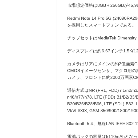
市場想定価格は8GB＋256GBが45,98
Redmi Note 14 Pro 5G (24090
を採用したスマートフォンである。
チップセットはMediaTek Dimensi
ディスプレイは約6.67インチ1.5K(12
カメラはリアにメインの約2億画素C
CMOSイメージセンサ、マクロ用の
カメラ、フロントに約2000万画素
通信方式はNR (FR1, FDD) n1/n2/n3/n5/
n48/n77/n78, LTE (FDD) B1/B2/B3/B
B20/B26/B28/B66, LTE (SDL) B32, L
VI/VIII/XIX, GSM 850/900/180
Bluetooth 5.4、無線LAN IEEE 802
電池パックの容量は5110mAhとな