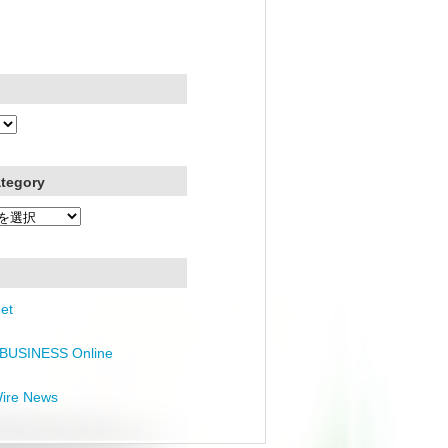
ategory
et
BUSINESS Online
Wire News