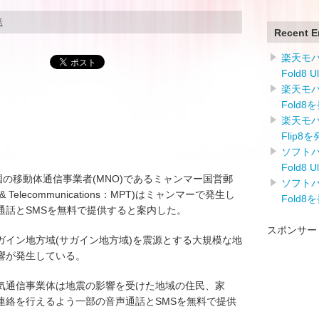
話
Recent E
楽天モバイ
Fold8 
楽天モバイ
Fold8
楽天モバイ
Flip8
ソフトバン
Fold8 
国の移動体通信事業者(MNO)であるミャンマー国営郵
ソフトバン
& Telecommunications：MPT)はミャンマーで発生し
Fold8
通話とSMSを無料で提供すると案内した。
スポンサー
ザガイン地方域(サガイン地方域)を震源とする大規模な地
響が発生している。
気通信事業体は地震の影響を受けた地域の住民、家
連絡を行えるよう一部の音声通話とSMSを無料で提供