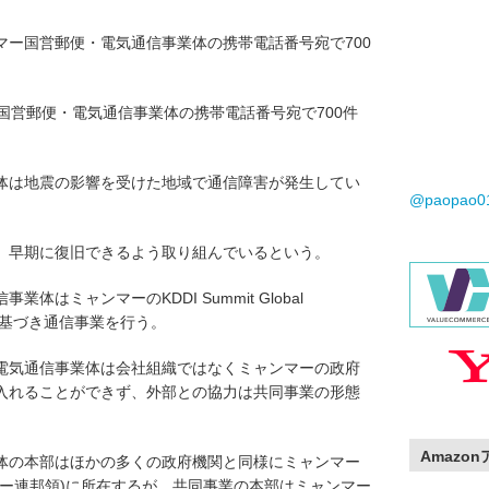
マー国営郵便・電気通信事業体の携帯電話番号宛で700
国営郵便・電気通信事業体の携帯電話番号宛で700件
体は地震の影響を受けた地域で通信障害が発生してい
@paopao
、早期に復旧できるよう取り組んでいるという。
はミャンマーのKDDI Summit Global
に基づき通信事業を行う。
電気通信事業体は会社組織ではなくミャンマーの政府
入れることができず、外部との協力は共同事業の形態
Amazo
体の本部はほかの多くの政府機関と同様にミャンマー
ドー連邦領)に所在するが、共同事業の本部はミャンマー