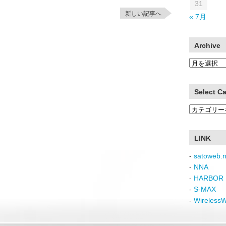
31
新しい記事へ
« 7月
Archive
Archive
Select C
Select
Category
LINK
-
satoweb.n
-
NNA
-
HARBOR 
-
S-MAX
-
Wireless