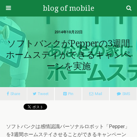
blog of mobile
2014年10月22日
ソフトバンクがPepperの3週間
ホームステイができるキャンペ
ーンを実施
Share
Tweet
Pin
Mail
SMS
ソフトバンクは感情認識パーソナルロボット「Pepper」
を3週間ホームステイさせることができるキャンペーン