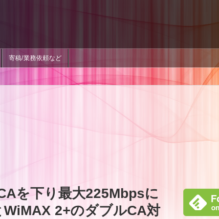
寄稿/業務依頼など
のCAを下り最大225Mbpsに
とWiMAX 2+のダブルCA対