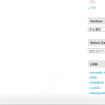
31
« 7月
Archive
Archive
Select C
Select
Category
LINK
-
satoweb.n
-
NNA
-
HARBOR 
-
S-MAX
-
Wireless