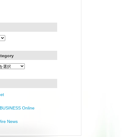
ategory
et
BUSINESS Online
Wire News