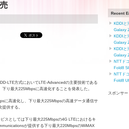
売
Recent E
KDDI
Galaxy
KDDI
Galaxy
KDDI
Galaxy
NTTドコ
Fold8
NTTドコ
Fold8 
DD-LTE方式においてLTE-Advancedの主要技術である
下り最大225Mbpsに高速化することを発表した。
スポンサー
bpsに高速化し、下り最大225Mbpsの高速データ通信サ
次提供する。
ービスとしては下り最大225Mbpsの4G LTEにおけるキ
nicationsが提供する下り最大220MbpsのWiMAX