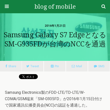
blog of mobile
2016年1月21日
Samsung Galaxy S7 Edgeとなる
SM-G935FDが台湾のNCCを通過
Share
Tweet
Pin
Mail
SMS
Samsung Electronics製のFDD-LTE/TD-LTE/W-
CDMA/GSM端末「SM-G935FD」が2016年1月15日付け
で国家通訊伝播委員会(NCC)の認証を通過した。