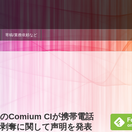
寄稿/業務依頼など
Comium CIが携帯電話
剥奪に関して声明を発表