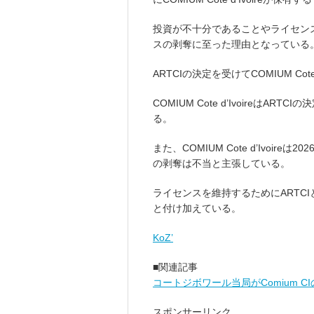
投資が不十分であることやライセン
スの剥奪に至った理由となっている
ARTCIの決定を受けてCOMIUM Cot
COMIUM Cote d’Ivoireは
る。
また、COMIUM Cote d’Ivoi
の剥奪は不当と主張している。
ライセンスを維持するためにARTC
と付け加えている。
KoZ’
■関連記事
コートジボワール当局がComium 
スポンサーリンク