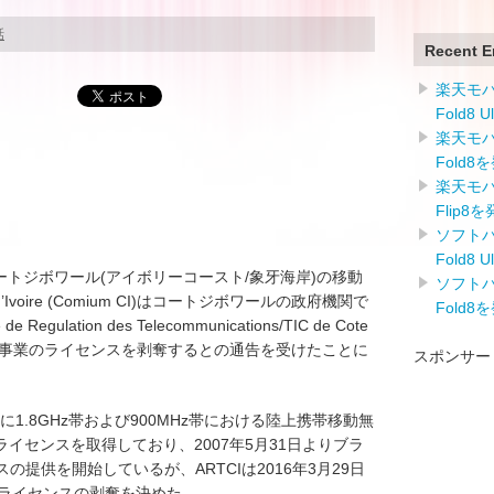
話
Recent E
楽天モバイ
Fold8 
楽天モバイ
Fold8
楽天モバイ
Flip8
ソフトバン
Fold8 
でコートジボワール(アイボリーコースト/象牙海岸)の移動
ソフトバン
’Ivoire (Comium CI)はコートジボワールの政府機関で
Fold8
ulation des Telecommunications/TIC de Cote
より携帯電話事業のライセンスを剥奪するとの通告を受けたことに
スポンサー
に1.8GHz帯および900MHz帯における陸上携帯移動無
イセンスを取得しており、2007年5月31日よりブラ
の提供を開始しているが、ARTCIは2016年3月29日
が保有するライセンスの剥奪を決めた。