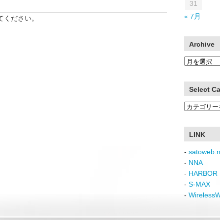
31
« 7月
てください。
Archive
Archive
Select C
Select
Category
LINK
-
satoweb.n
-
NNA
-
HARBOR 
-
S-MAX
-
Wireless