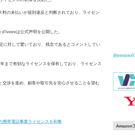
ス料の未払いが規則違反と判断されており、ライセン
。
e d’Ivoireは公式声明を公開した。
ARTCIの決定に対して驚いており、残念であるとコメントしてい
@paopao
reは2026年まで有効なライセンスを保有しており、ライセンス
Iと交渉を進め、顧客や取引先を安心させることを望む
CIの携帯電話事業ライセンスを剥奪
Amazo