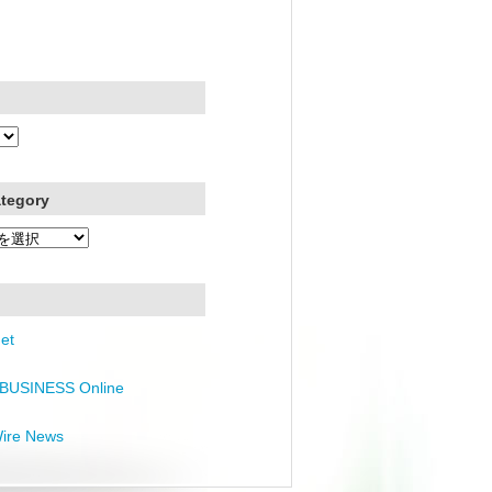
ategory
et
BUSINESS Online
Wire News