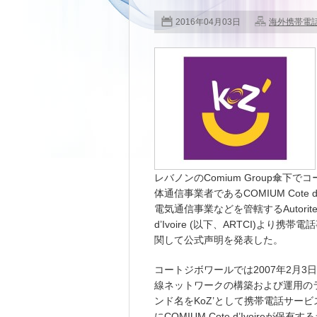
2016年04月03日
海外携帯電
レバノンのComium Group傘下
体通信事業者であるCOMIUM Cote d
電気通信事業などを管轄するAutorite de Reg
d’Ivoire (以下、ARTCI)
関して公式声明を発表した。
コートジボワールでは2007年2月3日
線ネットワークの構築および運用のラ
ンド名をKoZ’として携帯電話サービス
にCOMIUM Cote d’Ivoire