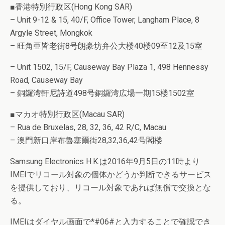
■香港特別行政区(Hong Kong SAR)
– Unit 9-12 & 15, 40/F, Office Tower, Langham Place, 8
Argyle Street, Mongkok
– 旺角亜皆老街8号朗豪坊弁公大楼40楼09至12及15室
– Unit 1502, 15/F, Causeway Bay Plaza 1, 498 Hennessy
Road, Causeway Bay
– 銅鑼湾軒尼詩道498号銅鑼湾広場一期15楼1502室
■マカオ特別行政区(Macau SAR)
– Rua de Bruxelas, 28, 32, 36, 42 R/C, Macau
– 澳門新口岸布魯塞爾街28,32,36,42号閣楼
Samsung Electronics H.K.は2016年9月5日の11時より
IMEIでリコール対象の個体かどうか判断できるサービス
を提供しており、リコール対象であれば無償で交換とな
る。
IMEIはダイヤル画面で*#06#と入力することで確認でき