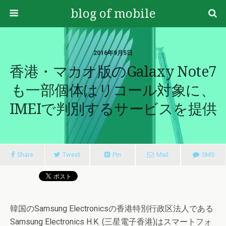
blog of mobile
2016年9月5日
香港・マカオ版のGalaxy Note7
も一部個体はリコール対象に、
IMEIで判別するサービスを提供
Share
Tweet
Pin
Mail
SMS
韓国のSamsung Electronicsの香港特別行政区法人である
Samsung Electronics H.K. (三星電子香港)はスマートフォ