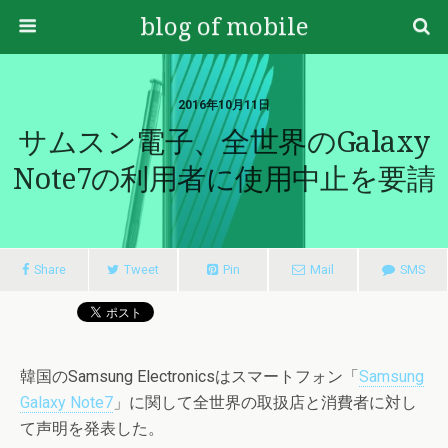
blog of mobile
2016年10月11日
サムスン電子、全世界のGalaxy
Note7の利用者に使用中止を要請
Share
Tweet
Pin
Mail
SMS
韓国のSamsung Electronicsはスマートフォン「
Samsung
Galaxy Note7
」に関して全世界の取扱店と消費者に対し
て声明を発表した。