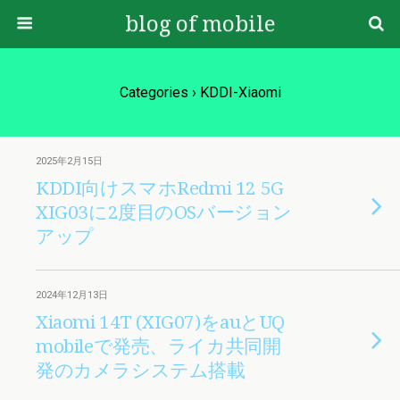
blog of mobile
Categories ›
KDDI-Xiaomi
2025年2月15日
KDDI向けスマホRedmi 12 5G
XIG03に2度目のOSバージョン
アップ
2024年12月13日
Xiaomi 14T (XIG07)をauとUQ
mobileで発売、ライカ共同開
発のカメラシステム搭載