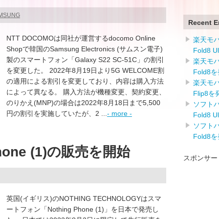
AMSUNG
Recent E
NTT DOCOMOは同社が運営するdocomo Online
楽天モバイ
Shopで韓国のSamsung Electronics (サムスン電子)
Fold8 
製のスマートフォン「Galaxy S22 SC-51C」の割引
楽天モバイ
を変更した。 2022年8月19日より5G WELCOME割
Fold8
の適用による割引を変更しており、内容は購入方法
楽天モバイ
によって異なる。 購入方法が機種変更、契約変更、
Flip8
のりかえ(MNP)の場合は2022年8月18日まで5,500
ソフトバン
円の割引を実施していたが、2 ...
- more -
Fold8 
ソフトバン
Fold8
hone (1)の販売を開始
スポンサー
英国(イギリス)のNOTHING TECHNOLOGYはスマ
ートフォン「Nothing Phone (1)」を日本で発売し