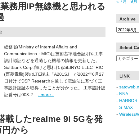
« 7月
9月 
業務用IP無線機と思われる
過
Archive
Archive
総合
総務省(Ministry of Internal Affairs and
Select C
Communications：MIC)は技術基準適合証明や工事
Select
設計認証などを通過した機器の情報を更新した。
Category
SoftBank Corp.向けと思われるSEIRYO ELECTRIC
(西菱電機)製のLTE端末「A201SJ」が2022年6月27
LINK
日付けでDSP Researchを通じて電波法に基づく工
-
satoweb.n
事設計認証を取得したことが分かった。 工事設計認
-
NNA
証番号は003-2 ...
- more -
-
HARBOR 
-
S-MAX
-
Wireless
を搭載したrealme 9i 5Gを発
万円から