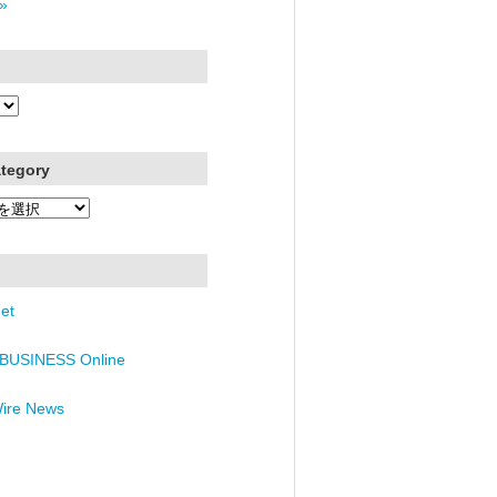
»
ategory
et
BUSINESS Online
Wire News