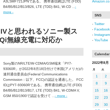
A3LSMF721JPNである。 携帯通信網はLTE (FDD)
Amazon.co.
B4/B5/B12/B13/B26, LTE (TDD) B41, W-CD ...
-
more -
SNS
-
Twitter
-
Facebook
 5 IVと思われるソニー製ス
-
Instagram
Qi無線充電に対応か
-
YouTube
Calendar
2022年8月
Sony製のNR/LTE/W-CDMA/GSM端末「PY7-
93060R」が2022年8月18日付けで米国(アメリカ)の
月
火
連邦通信委員会(Federal Communications
1
2
Commission：以下、FCC)の認証を通過した。 FCC
8
9
IDはPY7-93060Rである。 携帯通信網はLTE (FDD)
B4/B5/B12/B13/B17, LTE (TDD) B41, W-CDMA V,
15
16
GSM 850/1900で認証を受けて ...
- more -
22
23
29
30