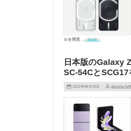
ルを用意 ...
- more -
日本版のGalaxy 
SC-54CとSCG1
2022年08月19日
docomo-S