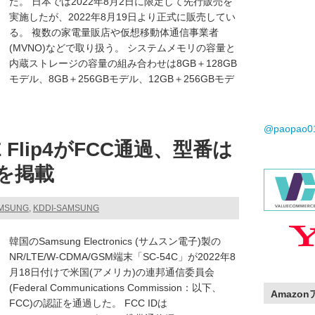
た。 日本では2022年8月2日に限定して先行販売を
実施したが、2022年8月19日より正式に販売してい
る。 複数の家電量販店や仮想移動体通信事業者
(MVNO)などで取り扱う。 システムメモリの容量と
内蔵ストレージの容量の組み合わせは8GB＋128GB
モデル、8GB＋256GBモデル、12GB＋256GBモデ
@paopao
Z Flip4がFCC通過、型番は
7を掲載
AMSUNG
,
KDDI-SAMSUNG
韓国のSamsung Electronics (サムスン電子)製の
NR/LTE/W-CDMA/GSM端末「SC-54C」が2022年8
月18日付けで米国(アメリカ)の連邦通信委員会
(Federal Communications Commission：以下、
Amazo
FCC)の認証を通過した。 FCC IDは