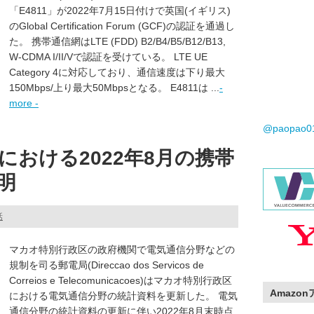
「E4811」が2022年7月15日付けで英国(イギリス)
のGlobal Certification Forum (GCF)の認証を通過し
た。 携帯通信網はLTE (FDD) B2/B4/B5/B12/B13,
W-CDMA I/II/Vで認証を受けている。 LTE UE
Category 4に対応しており、通信速度は下り最大
150Mbps/上り最大50Mbpsとなる。 E4811は ...
-
more -
@paopao
における2022年8月の携帯
明
話
マカオ特別行政区の政府機関で電気通信分野などの
規制を司る郵電局(Direccao dos Servicos de
Correios e Telecomunicacoes)はマカオ特別行政区
Amazo
における電気通信分野の統計資料を更新した。 電気
通信分野の統計資料の更新に伴い2022年8月末時点