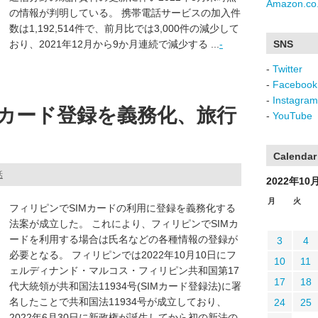
Amazon.co.
の情報が判明している。 携帯電話サービスの加入件
数は1,192,514件で、前月比では3,000件の減少して
おり、2021年12月から9か月連続で減少する ...
-
SNS
-
Twitter
-
Facebook
-
Instagram
Mカード登録を義務化、旅行
-
YouTube
Calendar
話
2022年10
月
火
フィリピンでSIMカードの利用に登録を義務化する
法案が成立した。 これにより、フィリピンでSIMカ
ードを利用する場合は氏名などの各種情報の登録が
3
4
必要となる。 フィリピンでは2022年10月10日にフ
10
11
ェルディナンド・マルコス・フィリピン共和国第17
17
18
代大統領が共和国法11934号(SIMカード登録法)に署
名したことで共和国法11934号が成立しており、
24
25
2022年6月30日に新政権が誕生してから初の新法の