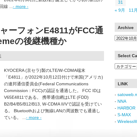
31
 ...
- more -
« 9月
11月
Archive
ーフォンE4811がFCC通
Archive
tremeの後継機種か
Select C
話
Select
KYOCERA (京セラ)製のLTE/W-CDMA端末
Category
「E4811」が2022年10月12日付けで米国(アメリカ)
の連邦通信委員会(Federal Communications
LINK
Commission：FCC)の認証を通過した。 FCC IDは
-
satoweb.n
V65E4811である。 携帯通信網はLTE (FDD)
-
NNA
B2/B4/B5/B12/B13, W-CDMA II/Vで認証を受けてい
-
HARBOR 
る。 Bluetoothおよび無線LANの周波数でも通過し
-
S-MAX
ている。 ...
- more -
-
Wireless