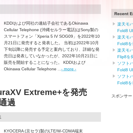
Recent E
KDDIおよび同社の連結子会社であるOkinawa
楽天モバイ
Cellular Telephone (沖縄セルラー電話)はSony製の
Fold8 
スマートフォン「Xperia 5 IV SOG09」を2022年10
楽天モバイ
月21日に発売すると発表した。 当初は2022年10月
Fold8
下旬以降に発売する予定と案内しており、詳細な発
楽天モバイ
売日は発表していなかったが、2022年10月21日に
Flip8
販売を開始することになった。 KDDIおよび
ソフトバン
Okinawa Cellular Telephone ...
- more -
Fold8 
ソフトバン
Fold8
aXV Extreme+を発売
スポンサー
F通過
話
KYOCERA (京セラ)製のLTE/W-CDMA端末