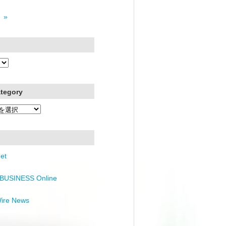
 »
ategory
et
BUSINESS Online
Wire News