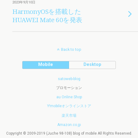
2023年9月10日
HarmonyOSを搭載した
HUAWEI Mate 60を発表
Back to top
Mobile
Desktop
satoweb-blog
プロモーション
au Online Shop
Y!mobileオンラインストア
楽天市場
Amazon.co.jp
Copyright © 2009-2019 (Juche 98-108) blog of mobile All Rights Reserved.