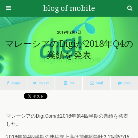
blog of mobile
2019年2月7日
マレーシアのDigiが2018年Q4の
業績を発表
Share
Tweet
Pin
Mail
SMS
マレーシアのDigi.Comは2018年第4四半期の業績を発表
した。
2018年第4四半期の連結売上高は前年同期比2.1%増の16