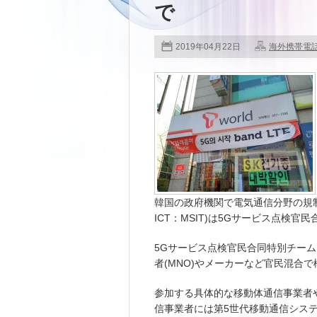
で
2019年04月22日
海外携帯電
韓国の政府機関で電気通信分野の規制を司る科
ICT：MSIT)は5Gサービス点検
5Gサービス点検官民合同特別チー
者(MNO)やメーカーなど官民混合
参加する具体的な移動体通信事業者
信事業者には第5世代移動通信システム(5G)