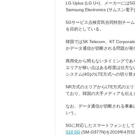
LG Uplus (LG U+)、メー
Samsung Electronics (サム
5Gサービス点検官民合同特別チー
を目的としている。
韓国ではSK Telecom、KT Corpo
かデータ通信が切断される問題が発
商用化から間もないタイミングであり
エリアが狭い点はある程度は仕方ない
システム(4G)のLTE方式への切
NR方式のエリアからLTE方式のエ
ており、韓国の大手メディアも伝え
なお、データ通信が切断される事象
いう。
5Gに対応したスマートフォンとしてはSam
S10 5G
(SM-G977N)を2019