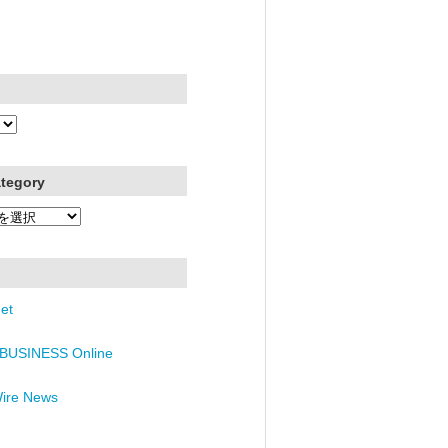
ategory
et
BUSINESS Online
Wire News