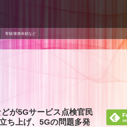
寄稿/業務依頼など
などが5Gサービス点検官民
立ち上げ、5Gの問題多発