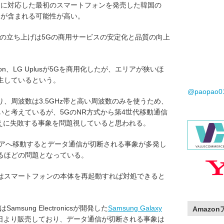
カーには5Gに対応した最初のスマートフォンを発売した韓国の
スン電子)が含まれる可能性が高い。
ムの立ち上げは5Gの商用サービスの安定化と品質の向上
ration、LG Uplusが5Gを商用化したが、エリアが狭いほ
生しているという。
@paopao
、周波数は3.5GHz帯と高い周波数のみを使うため、
と考えているが、5GのNR方式から第4世代移動通信
り替えに失敗する事象を問題視していると思われる。
リアへ移動するとデータ通信が切断される事象が多発し
るほどの問題となっている。
はスマートフォンの本体を再起動すれば対処できると
sung Electronicsが開発した
Samsung Galaxy
Amazo
年4月5日より販売しており、データ通信が切断される事象は