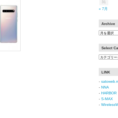
31
« 7月
Archive
Archive
Select C
Select
Category
LINK
-
satoweb.n
-
NNA
-
HARBOR 
-
S-MAX
-
Wireless