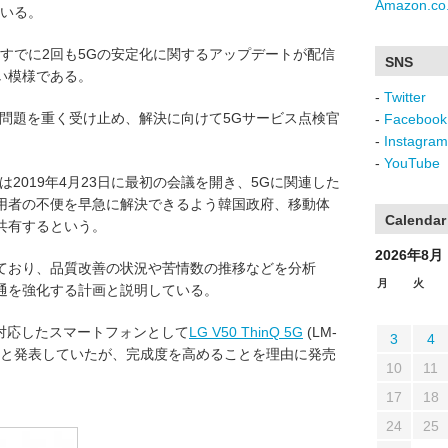
Amazon.co.
している。
Gに対してはすでに2回も5Gの安定化に関するアップデートが配信
SNS
い模様である。
-
Twitter
る問題を重く受け止め、解決に向けて5Gサービス点検官
-
Facebook
-
Instagram
-
YouTube
2019年4月23日に最初の会議を開き、5Gに関連した
用者の不便を早急に解決できるよう韓国政府、移動体
Calendar
共有するという。
2026年8月
ており、品質改善の状況や苦情数の推移などを分析
月
火
通を強化する計画と説明している。
は5Gに対応したスマートフォンとして
LG V50 ThinQ 5G
(LM-
3
4
発売すると発表していたが、完成度を高めることを理由に発売
10
11
17
18
24
25