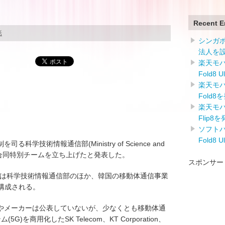
Recent E
話
シンガ
法人を
楽天モバイ
Fold8 
楽天モバイ
Fold8
楽天モバイ
Flip8
ソフトバン
Fold8 
学技術情報通信部(Ministry of Science and
官民合同特別チームを立ち上げたと発表した。
スポンサー
ムは科学技術情報通信部のほか、韓国の移動体通信事業
で構成される。
やメーカーは公表していないが、少なくとも移動体通
を商用化したSK Telecom、KT Corporation、