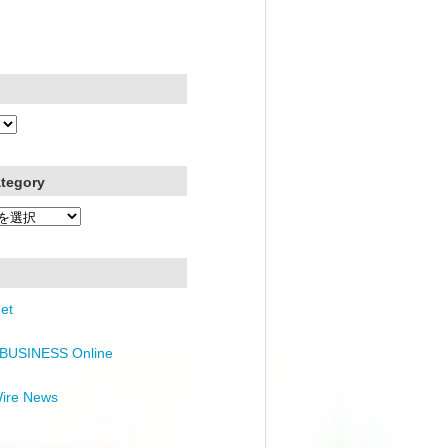
ategory
et
BUSINESS Online
Wire News