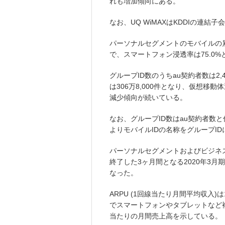
れも増加傾向にある。
なお、UQ WiMAXはKDDIの連結子会社
パーソナルセグメントのモバイルの累計
で、スマートフォン浸透率は75.0%
グループID数のうちau契約者数は2,4
は306万8,000件となり、仮想移
減少傾向が続いている。
なお、グループID数はau契約者数と
よりモバイルIDの名称をグループI
パーソナルセグメントおよびビジネスセ
終了した3ヶ月間となる2020年3月期第
なった。
ARPU (1回線当たり月間平均収入
でスマートフォンやタブレットなど
当たりの月間売上高を示している。