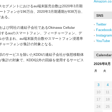
Amazon.co.
セグメントにおけるau端末販売台数は2020年3月期
トフォンが196万台、2020年3月期通期が838万台、
SNS
である。
-
Twitter
よび同社の連結子会社であるOkinawa Cellular
-
Facebook
)が提供するauのスマートフォン、フィーチャーフォン、デ
-
Instagram
ルが含まれ、au端末販売台数やスマートフォン浸透率
-
YouTube
ーチャーフォンが集計の対象となる。
のサービスを除いたKDDIの連結子会社が仮想移動体
Calendar
集計の対象で、KDDI以外の回線を使用するサービス
2026年8月
月
火
3
4
10
11
17
18
24
25