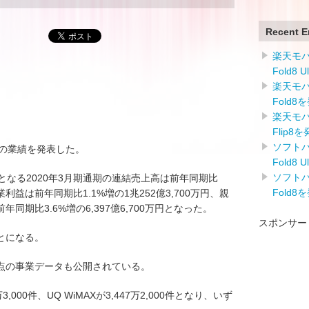
Recent E
楽天モバイ
Fold8 
楽天モバイ
Fold8
楽天モバイ
Flip8
ソフトバン
)通期の業績を発表した。
Fold8 
ソフトバン
月間となる2020年3月期通期の連結売上高は前年同期比
Fold8
、営業利益は前年同期比1.1%増の1兆252億3,700万円、親
期比3.6%増の6,397億6,700万円となった。
スポンサー
とになる。
日時点の事業データも公開されている。
,000件、UQ WiMAXが3,447万2,000件となり、いず