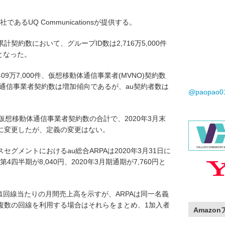
であるUQ Communicationsが提供する。
契約数において、グループID数は2,716万5,000件
となった。
09万7,000件、仮想移動体通信事業者(MVNO)契約数
動体通信事業者契約数は増加傾向であるが、au契約者数は
@paopao
仮想移動体通信事業者契約数の合計で、2020年3月末
Dに変更したが、定義の変更はない。
グメントにおけるau総合ARPAは2020年3月31日に
4四半期が8,040円、2020年3月期通期が7,760円と
)は1回線当たりの月間売上高を示すが、ARPAは同一名義
複数の回線を利用する場合はそれらをまとめ、1加入者
Amazo