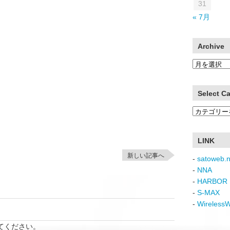
31
« 7月
Archive
Archive
Select C
Select
Category
LINK
新しい記事へ
-
satoweb.n
-
NNA
-
HARBOR 
-
S-MAX
-
Wireless
てください。