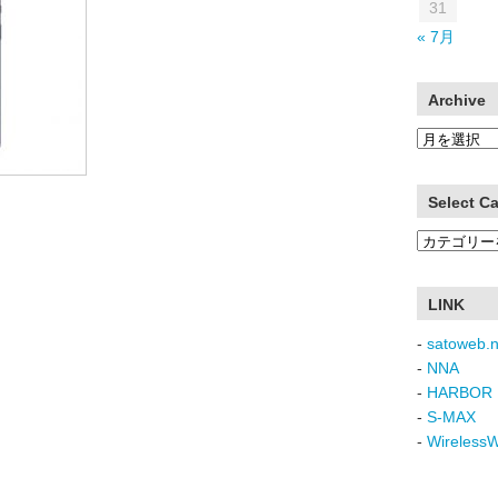
31
« 7月
Archive
Archive
Select C
Select
Category
LINK
-
satoweb.n
-
NNA
-
HARBOR 
-
S-MAX
-
Wireless