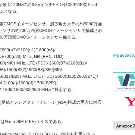
Hzの約6.55インチFHD+(1080*2400)Fluid
piとなる。
素CMOSイメージセンサ、超広角カメラの約5000万画
センサの約200万画素CMOSイメージセンサで構成され
00万画素CMOSイメージセンサを備える。
(n7)/2100(n1)/1800(n3)/
@paopao
20)/700(n28) MHz, NR (FR1, TDD)
300(n40) MHz, LTE (FDD) 2600(B7)/2100(B1)/
6)/1500(B32)/ 900(B8)/850(B5)/
3/B17/B28) MHz, LTE (TDD) 2600(B38)/2500(B41)/
100(I)/1900(II)/1700(IV/IX)/
, GSM 1900/1800/900/850 MHzに対応する。
A)構成とノンスタンドアローン(NSA)構成の両方に対応
ano SIM (4FF)サイズである。
Amazo
.11a/b/g/n/ac/ax (2.4GHz/5GHz)、NFCも利用できる。