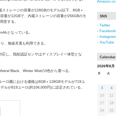
Amazon.co.
ストレージの容量が128GBのモデル(以下、8GB＋
の容量が12GBで、内蔵ストレージの容量が256GBのモ
SNS
)を用意する。
-
Twitter
-
Facebook
mAhとなっている。
-
Instagram
-
YouTube
しており、無線充電も利用できる。
対応し、指紋認証センサはディスプレイ一体型とな
Calendar
2026年8月
tral Black、Winter Mistの3色から選べる。
月
火
ロ圏における価格は8GB＋128GBモデルが719ユ
GBモデルが819ユーロ(約106,000円)に設定されている。
3
4
10
11
17
18
24
25