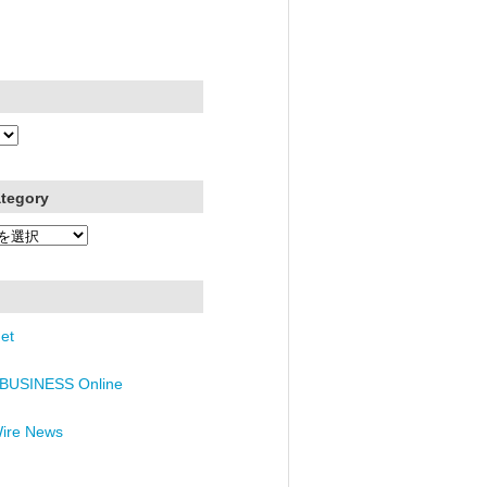
ategory
et
BUSINESS Online
Wire News