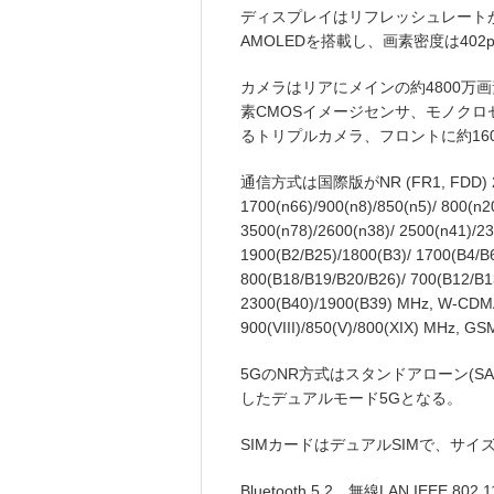
ディスプレイはリフレッシュレートが最大120
AMOLEDを搭載し、画素密度は402p
カメラはリアにメインの約4800万画
素CMOSイメージセンサ、モノクロ
るトリプルカメラ、フロントに約16
通信方式は国際版がNR (FR1, FDD) 2600
1700(n66)/900(n8)/850(n5)/ 800(n
3500(n78)/2600(n38)/ 2500(n41)/2
1900(B2/B25)/1800(B3)/ 1700(B4/B6
800(B18/B19/B20/B26)/ 700(B12/B1
2300(B40)/1900(B39) MHz, W-CDMA 2
900(VIII)/850(V)/800(XIX) MHz
5GのNR方式はスタンドアローン(S
したデュアルモード5Gとなる。
SIMカードはデュアルSIMで、サイズはN
Bluetooth 5.2、無線LAN IEEE 802