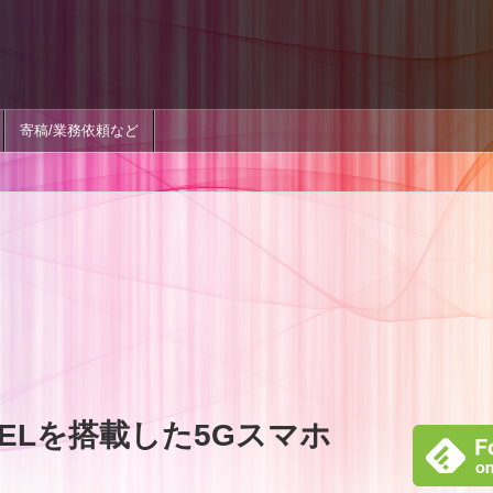
寄稿/業務依頼など
機ELを搭載した5Gスマホ