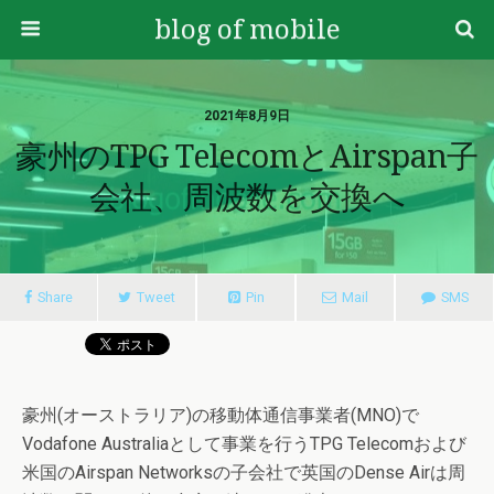
blog of mobile
2021年8月9日
豪州のTPG TelecomとAirspan子
会社、周波数を交換へ
Share
Tweet
Pin
Mail
SMS
豪州(オーストラリア)の移動体通信事業者(MNO)で
Vodafone Australiaとして事業を行うTPG Telecomおよび
米国のAirspan Networksの子会社で英国のDense Airは周