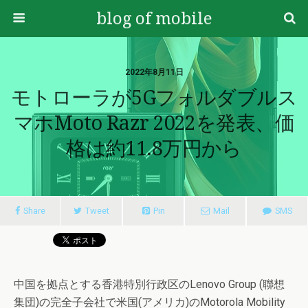
blog of mobile
2022年8月11日
モトローラが5Gフォルダブルス
マホmoto Razr 2022を発表、価
格は約11.8万円から
Share
Tweet
Pin
Mail
SMS
中国を拠点とする香港特別行政区のLenovo Group (聯想
集団)の完全子会社で米国(アメリカ)のMotorola Mobility