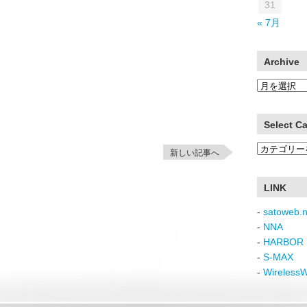
31
« 7月
Archive
Archive
Select C
Select
新しい記事へ
Category
LINK
-
satoweb.n
-
NNA
-
HARBOR 
-
S-MAX
-
Wireless