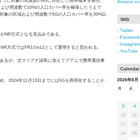
3日までに対象の周波数の4Gに対応した携帯端末を発売、
Amazon.co.
域および周波数で10%の人口カバー率を確保したうえで
でに対象の区域および周波数で5Gの人口カバー率を30%以
SNS
-
Twitter
GがNR方式となる見込みである。
-
Facebook
-
Instagram
2、NR方式ではFR1のn12として運用すると思われる。
-
YouTube
島法人であるが、北マリアナ諸島に加えてグアムで携帯通信事
Calendar
2026年8月
、2024年11月13日までには5Gを商用化することが
月
火
3
4
10
11
17
18
24
25