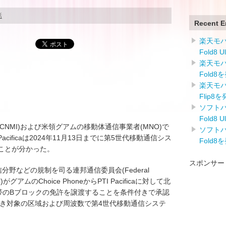
話
Recent E
楽天モバイ
Fold8 
楽天モバイ
Fold8
楽天モバイ
Flip8
ソフトバン
Fold8 
NMI)および米領グアムの移動体通信事業者(MNO)で
ソフトバン
acificaは2024年11月13日までに第5世代移動通信シス
Fold8
ることが分かった。
スポンサー
分野などの規制を司る連邦通信委員会(Federal
FCC)がグアムのChoice PhoneからPTI Pacificaに対して北
z帯のBブロックの免許を譲渡することを条件付きで承認
件に基づき対象の区域および周波数で第4世代移動通信システ