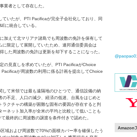
体通信事業者として存在した。
していたが、PTI Pacificaが完全子会社化しており、同
のIT&Eに統合している。
はグアムに加えて北マリアナ諸島でも周波数の免許を保有して
ムに限定して展開していたため、連邦通信委員会は
諸島で取得した周波数の免許は更新を却下することになった。
@paopao
定の見直しを求めていたが、PTI PacificaがChoice
Pacificaが周波数の利用に係る計画を提出してChoice
関して米領では最も遠隔地のひとつで、通信設備の納
者の不足、人口の減少、経済の低迷、台風をはじめと
トラクチャの構築が困難な固有の要因が存在すると判
ターネット加入率が全米の平均と比較して低いことも
向けて最終的に周波数の譲渡を条件付きで認めた。
Amazo
象の区域および周波数で70%の面積カバー率を確保したう