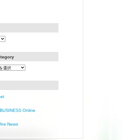
ategory
et
BUSINESS Online
Wire News