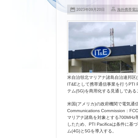
2023年09月20日
海外携帯電
米自治領北マリアナ諸島自治連邦区(C
IT&Eとして携帯通信事業を行うPTI P
テム(5G)を商用化する見通しであ
米国(アメリカ)の政府機関で電気通信
Communications Commission：
マリアナ諸島を対象とする700MH
したため、PTI Pacificaは条
ム(4G)と5Gを導入する。