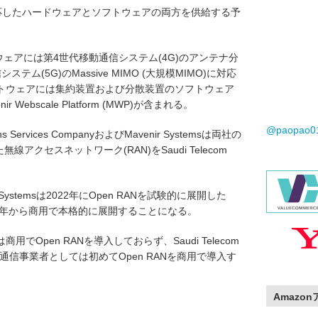
 RANに対応したハードウェアとソフトウェアの両方を供給する予
ハードウェアには第4世代移動通信システム(4G)のアンテナ分
ム(5G)のMassive MIMO (大規模MIMO)に対応
トウェアには集約装置および分散装置のソフトウェア
ebscale Platform (MWP)が含まれる。
@paopao
ations Services CompanyおよびMavenir Systemsは両社の
線アクセスネットワーク(RAN)をSaudi Telecom
enir Systemsは2022年にOpen RANを試験的に展開した
4年から商用で本格的に展開することになる。
Open RANを導入しておらず、Saudi Telecom
体通信事業者としては初めてOpen RANを商用で導入す
Amazo