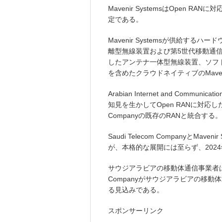
Mavenir SystemsはOpen
定である。
Mavenir Systemsが供給する
離型無線装置および第5世代移動通信システ
したアンテナ一体型無線装置、ソフ
を含めたクラウドネイティブのMavenir W
Arabian Internet and Communic
知見を生かしてOpen RANに対応した無
Companyの既存のRANと統合する。
Saudi Telecom CompanyとMav
が、本格的な展開には至らず、202
サウジアラビアの移動体通信事業者は商用で
Companyがサウジアラビアの移動
る見込みである。
スポンサーリンク