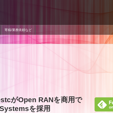
寄稿/業務依頼など
tcがOpen RANを商用で
 Systemsを採用