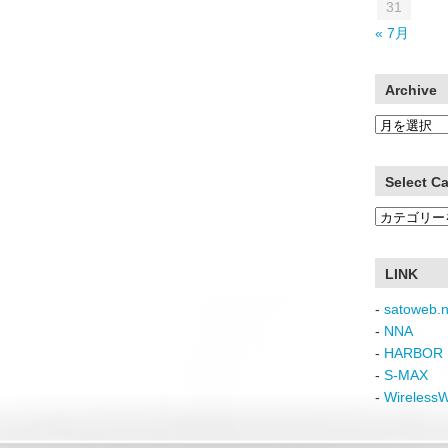
31
« 7月
Archive
Archive
Select C
Select
Category
LINK
-
satoweb.n
-
NNA
-
HARBOR 
-
S-MAX
-
Wireless