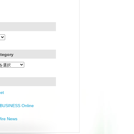
ategory
et
BUSINESS Online
Wire News