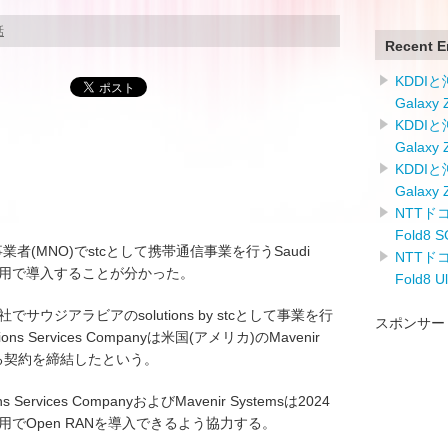
話
Recent E
KDDI
Galaxy
KDDI
Galaxy
KDDI
Galaxy
NTTドコ
Fold8
者(MNO)でstcとして携帯通信事業を行うSaudi
NTTドコ
RANを商用で導入することが分かった。
Fold8 
子会社でサウジアラビアのsolutions by stcとして事業を行
スポンサー
cations Services Companyは米国(アメリカ)のMavenir
関する契約を締結したという。
tions Services CompanyおよびMavenir Systemsは2024
nyが商用でOpen RANを導入できるよう協力する。