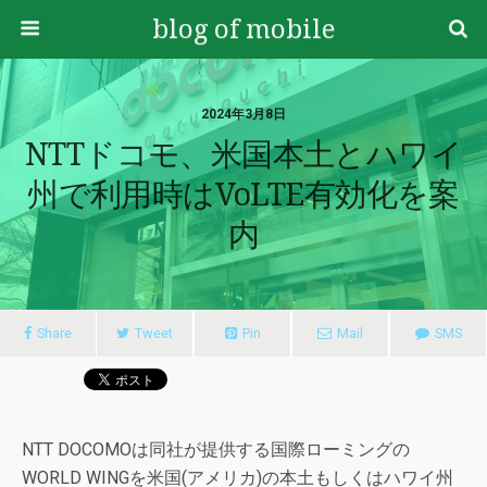
blog of mobile
2024年3月8日
NTTドコモ、米国本土とハワイ
州で利用時はVoLTE有効化を案
内
Share
Tweet
Pin
Mail
SMS
NTT DOCOMOは同社が提供する国際ローミングの
WORLD WINGを米国(アメリカ)の本土もしくはハワイ州