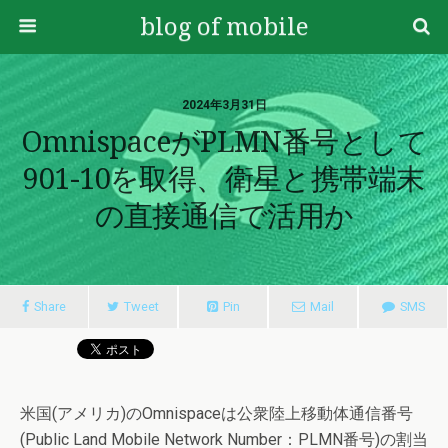
blog of mobile
2024年3月31日
OmnispaceがPLMN番号として
901-10を取得、衛星と携帯端末
の直接通信で活用か
Share
Tweet
Pin
Mail
SMS
米国(アメリカ)のOmnispaceは公衆陸上移動体通信番号
(Public Land Mobile Network Number：PLMN番号)の割当