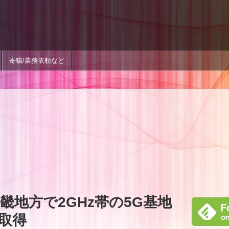
寄稿/業務依頼など
畿地方で2GHz帯の5G基地
取得