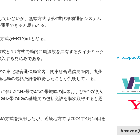
していないが、無線方式は第4世代移動通信システム
式を運用できると思われる。
R方式がFR1のn1となる。
LTE方式とNR方式で動的に周波数を共有するダイナミック
@paopao
を導入する見込みである。
.は総務省の東北総合通信局管内、関東総合通信局管内、九州
の基地局の包括免許を取得したことが判明している。
了に伴い2GHz帯で4Gの帯域幅の拡張および5Gの導入
GHz帯の5Gの基地局の包括免許を順次取得すると思
MA方式を採用したが、近畿地方では2024年4月15日を
Amazo