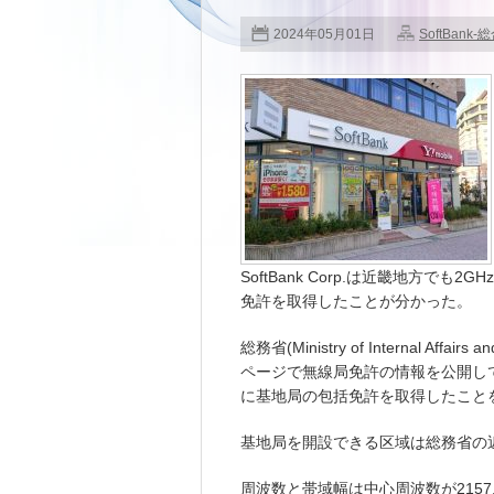
2024年05月01日
SoftBank-
SoftBank Corp.は近畿地方で
免許を取得したことが分かった。
総務省(Ministry of Internal Aff
ページで無線局免許の情報を公開しており、
に基地局の包括免許を取得したこと
基地局を開設できる区域は総務省の
周波数と帯域幅は中心周波数が2157.