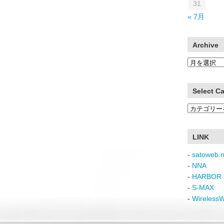
31
« 7月
Archive
Archive
Select C
Select
Category
LINK
-
satoweb.n
-
NNA
-
HARBOR 
-
S-MAX
-
Wireless