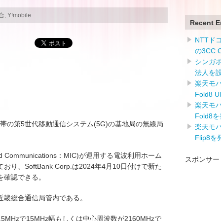
総合
,
Y!mobile
Recent E
NTTドコ
の3CC
シンガ
法人を
楽天モバイ
Fold8 
楽天モバイ
Fold8
も2GHz帯の第5世代移動通信システム(5G)の基地局の無線局
楽天モバイ
Flip8
airs and Communications：MIC)が運用する電波利用ホーム
スポンサー
SoftBank Corp.は2024年4月10日付けで新た
を確認できる。
近畿総合通信局管内である。
5MHzで15MHz幅もしくは中心周波数が2160MHzで