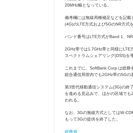
20MHz幅となっている。
備考欄には無線局種補足などを記載
(4G)のLTE方式および5GのNR方
バンド番号はLTE方式がBand 1、N
2GHz帯では1.7GHz帯と同様に
スペクトラムシェアリング(DSS)
これまでに、SoftBank Corp
総合通信局管内でも2GHz帯の5G
第3世代移動通信システム(3G)の終
を進める見込みで、ほかの区域でも2
われる。
なお、3Gの無線方式としてはW-CD
もって3Gの提供を終了した。
総務省