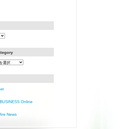
ategory
et
BUSINESS Online
Wire News