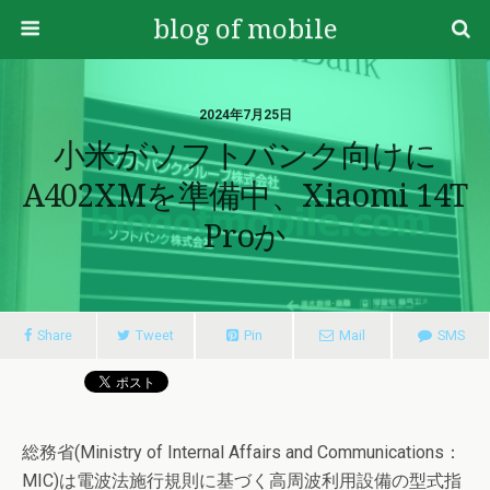
blog of mobile
2024年7月25日
小米がソフトバンク向けに
A402XMを準備中、Xiaomi 14T
Proか
Share
Tweet
Pin
Mail
SMS
総務省(Ministry of Internal Affairs and Communications：
MIC)は電波法施行規則に基づく高周波利用設備の型式指