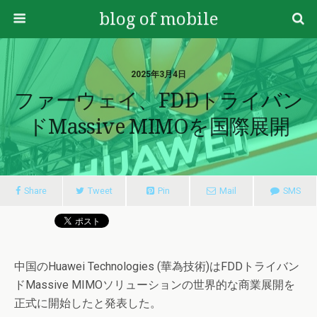
blog of mobile
2025年3月4日
ファーウェイ、FDDトライバン
ドMassive MIMOを国際展開
Share
Tweet
Pin
Mail
SMS
中国のHuawei Technologies (華為技術)はFDDトライバン
ドMassive MIMOソリューションの世界的な商業展開を
正式に開始したと発表した。