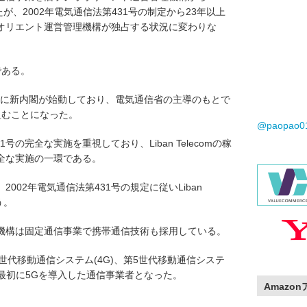
たが、2002年電気通信法第431号の制定から23年以上
オリエント運営管理機構が独占する状況に変わりな
働である。
8日に新内閣が始動しており、電気通信省の主導のもとで
取り組むことになった。
@paopao
号の完全な実施を重視しており、Liban Telecomの稼
完全な実施の一環である。
002年電気通信法第431号の規定に従いLiban
う。
機構は固定通信事業で携帯通信技術も採用している。
4世代移動通信システム(4G)、第5世代移動通信システ
で最初に5Gを導入した通信事業者となった。
Amazo