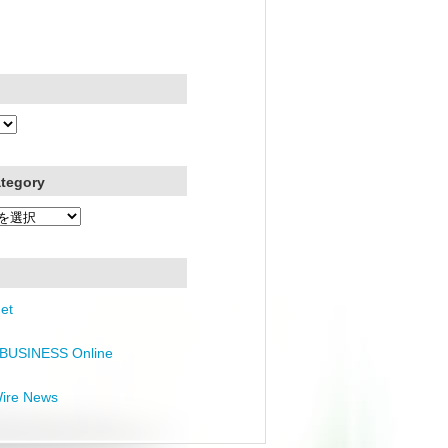
ategory
et
BUSINESS Online
Wire News