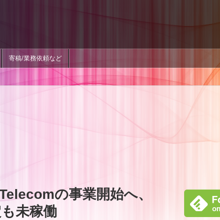
寄稿/業務依頼など
 Telecomの事業開始へ、
定も未稼働