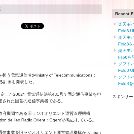
話
Recent E
楽天モバイ
Fold8 
楽天モバイ
Fold8
楽天モバイ
Flip8
ソフトバン
Fold8 
省(Ministry of Telecommunications：
ソフトバン
に関する計画を発表した。
Fold8
22日に制定した2002年電気通信法第431号で固定通信事業を担
スポンサー
定された国営の通信事業者である。
政府機関である旧ラジオオリエント運営管理機構
oitation de l’ex Radio Orient：Ogero)が独占している。
定通信事業を旧ラジオオリエント運営管理機構からLiban