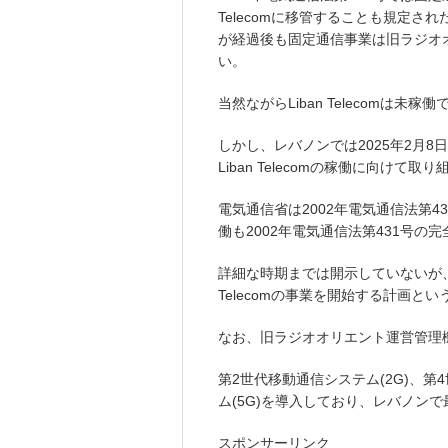
Telecomに移管することも規定され
が経過後も固定通信事業は旧ラジオ
い。
当然ながらLiban Telecomは未稼
しかし、レバノンでは2025年2月
Liban Telecomの稼働に向けて
電気通信省は2002年電気通信法第431
働も2002年電気通信法第431号の
詳細な時期までは開示していないが、2
Telecomの事業を開始する計画とい
なお、旧ラジオオリエント運営管理
第2世代移動通信システム(2G)、第
ム(5G)を導入しており、レバノン
スポンサーリンク