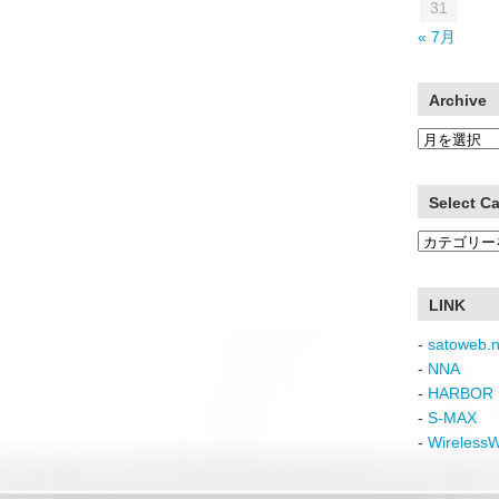
31
« 7月
Archive
Archive
Select C
Select
Category
LINK
-
satoweb.n
-
NNA
-
HARBOR 
-
S-MAX
-
Wireless