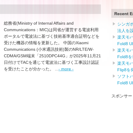
Recent E
総務省(Ministry of Internal Affairs and
シンガ
Communications：MIC)は同省が運営する電波利用
法人を
ポータルで電波法に基づく技術基準適合証明などを
楽天モバイ
受けた機器の情報を更新した。 中国のXiaomi
Fold8 
Communications (小米通訊技術)製のNR/LTE/W-
楽天モバイ
CDMA/GSM端末「2510DPC44G」が2025年11月21
Fold8
日付けでTACを通じて電波法に基づく工事設計認証
楽天モバイ
を受けたことが分かった。 ...
- more -
Flip8
ソフトバン
Fold8 
スポンサー