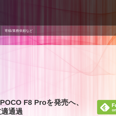
寄稿/業務依頼など
CO F8 Proを発売へ、
が技適通過