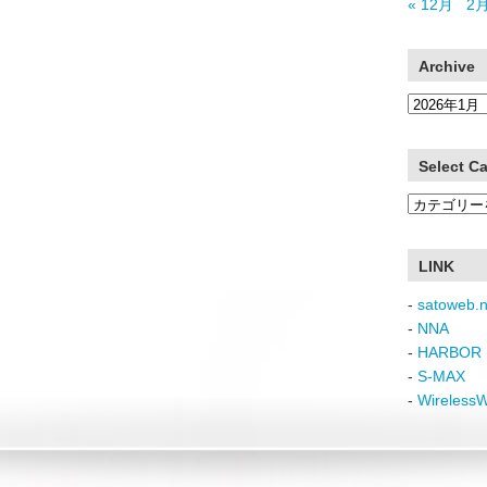
« 12月
2月
Archive
Archive
Select C
Select
Category
LINK
-
satoweb.n
-
NNA
-
HARBOR 
-
S-MAX
-
Wireless