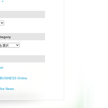
 »
ategory
et
BUSINESS Online
Wire News