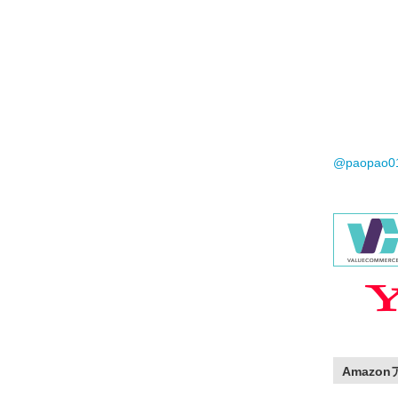
@paopao
Amazo