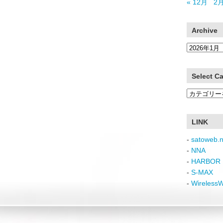
« 12月
2月
Archive
Archive
Select C
Select
Category
LINK
-
satoweb.n
-
NNA
-
HARBOR 
-
S-MAX
-
Wireless