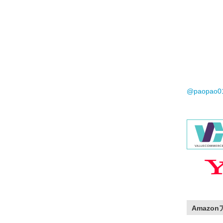
@paopao
Amazo