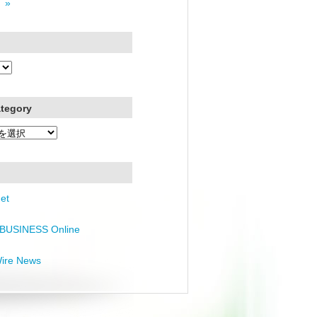
 »
ategory
et
BUSINESS Online
Wire News