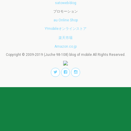
satoweb-blog
プロモーション
au Online Shop
Y!mobileオンラインストア
楽天市場
Amazon.co.jp
Copyright © 2009-2019 (Juche 98-108) blog of mobile All Rights Reserved.