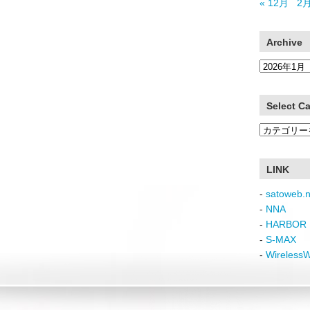
« 12月
2月
Archive
Archive
Select C
Select
Category
LINK
-
satoweb.n
-
NNA
-
HARBOR 
-
S-MAX
-
Wireless