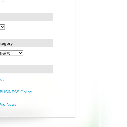
 »
ategory
et
BUSINESS Online
Wire News