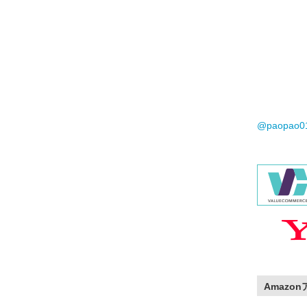
@paopao
Amazo