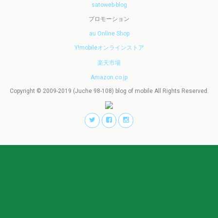
satoweb-blog
プロモーション
au Online Shop
Y!mobileオンラインストア
楽天市場
Amazon.co.jp
Copyright © 2009-2019 (Juche 98-108) blog of mobile All Rights Reserved.