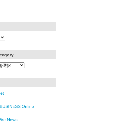
ategory
et
BUSINESS Online
Wire News