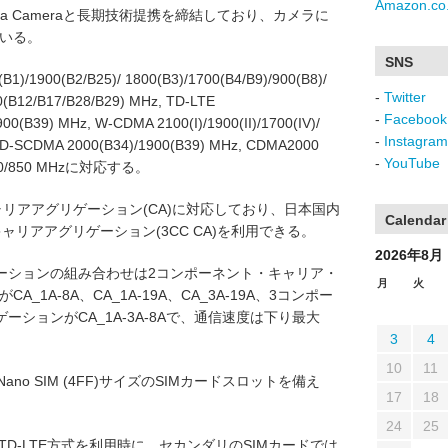
Amazon.co.
ツのLeica Cameraと長期技術提携を締結しており、カメラに
ている。
SNS
/1900(B2/B25)/ 1800(B3)/1700(B4/B9)/900(B8)/
-
Twitter
0(B12/B17/B28/B29) MHz, TD-LTE
-
Facebook
00(B39) MHz, W-CDMA 2100(I)/1900(II)/1700(IV)/
-
Instagram
z, TD-SCDMA 2000(B34)/1900(B39) MHz, CDMA2000
-
YouTube
/900/850 MHzに対応する。
るキャリアアグリゲーション(CA)に対応しており、日本国内
Calendar
リアアグリゲーション(3CC CA)を利用できる。
2026年8月
ーションの組み合わせは2コンポーネント・キャリア・
月
火
A_1A-8A、CA_1A-19A、CA_3A-19A、3コンポー
ションがCA_1A-3A-8Aで、通信速度は下り最大
。
3
4
10
11
ano SIM (4FF)サイズのSIMカードスロットを備え
17
18
24
25
E/TD-LTE方式を利用時に、セカンダリのSIMカードでは