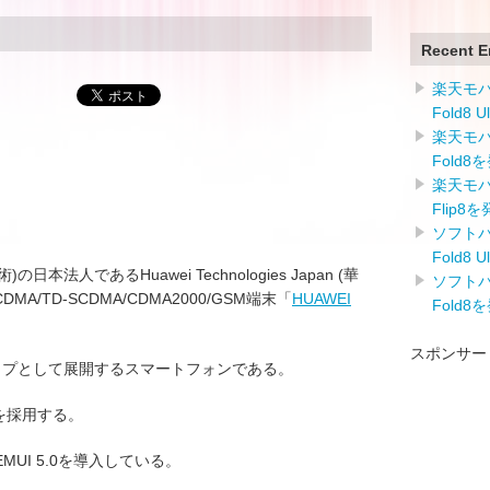
Recent E
楽天モバイ
Fold8 
楽天モバイ
Fold8
楽天モバイ
Flip8
ソフトバン
Fold8 
技術)の日本法人であるHuawei Technologies Japan (華
ソフトバン
CDMA/TD-SCDMA/CDMA2000/GSM端末「
HUAWEI
Fold8
スポンサー
フラッグシップとして展開するスマートフォンである。
ionを採用する。
UI 5.0を導入している。