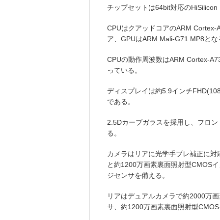
チップセットは64bit対応のHiSilicon 
CPUはクアッドコアのARM Cortex-
ア、GPUはARM Mali-G71 MP8と
CPUの動作周波数はARM Cortex-A73
っている。
ディスプレイは約5.9インチFHD(108
である。
2.5Dカーブガラスを採用し、フロ
る。
カメラはリアに光学手ブレ補正に対応
と約1200万画素裏面照射型CMOS
ジセンサを備える。
リアはデュアルカメラで約2000万
サ、約1200万画素裏面照射型CM