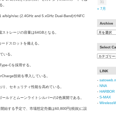
31
る。
« 7月
 a/b/g/n/ac (2.4GHz and 5.xGHz Dual-Band)やNFC
Archive
Archive
蔵ストレージの容量は64GBとなる。
Dカードスロットを備える。
Select C
っている。
Select
Category
ype-Cを採用する。
LINK
erCharge技術を導入している。
-
satoweb.n
-
NNA
おり、セキュリティ性能を高めている。
-
HARBOR 
-
S-MAX
ゴールドとムーンライトシルバーの2色展開である。
-
Wireless
を開始する予定で、市場想定売価は60,800円(税抜)に設