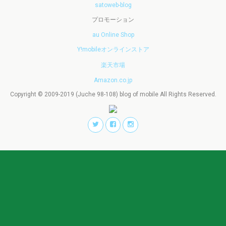
satoweb-blog
プロモーション
au Online Shop
Y!mobileオンラインストア
楽天市場
Amazon.co.jp
Copyright © 2009-2019 (Juche 98-108) blog of mobile All Rights Reserved.