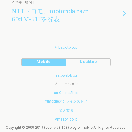
2025年10月5日
NTTドコモ、motorola razr
60d M-51Fを発表
Back to top
Mobile
Desktop
satoweb-blog
プロモーション
au Online Shop
Y!mobileオンラインストア
楽天市場
Amazon.co.jp
Copyright © 2009-2019 (Juche 98-108) blog of mobile All Rights Reserved.