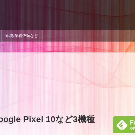
寄稿/業務依頼など
le Pixel 10など3機種