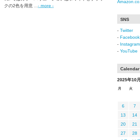
Amazon.co.
クの2色を用意 ...
- more -
SNS
-
Twitter
-
Facebook
-
Instagram
-
YouTube
Calendar
2025年10
月
火
6
7
13
14
20
21
27
28