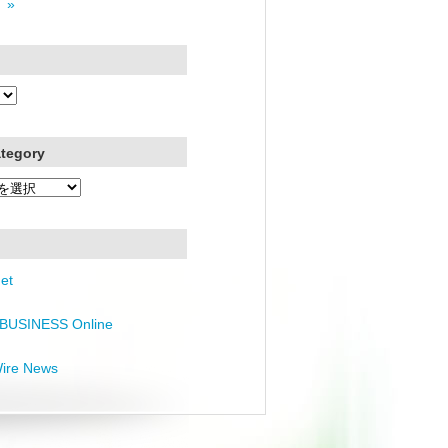
 »
ategory
et
BUSINESS Online
Wire News