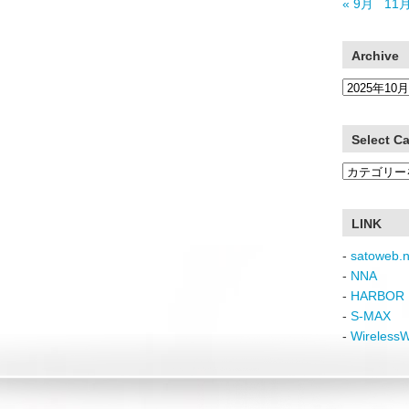
« 9月
11月
Archive
Archive
Select C
Select
Category
LINK
-
satoweb.n
-
NNA
-
HARBOR 
-
S-MAX
-
Wireless