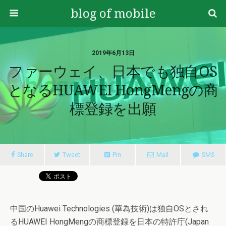
blog of mobile
2019年6月13日
ファーウェイ、日本でも独自OS
となるHUAWEI HongMengの商
標登録を出願
Share
Tweet
Pin
Mail
SMS
中国のHuawei Technologies (華為技術)は独自OSとされ
るHUAWEI HongMengの商標登録を日本の特許庁(Japan