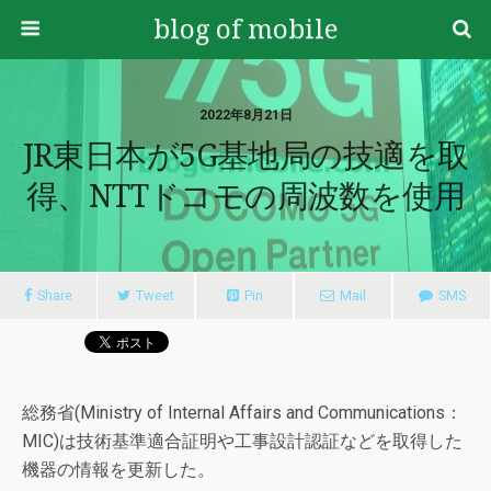
blog of mobile
2022年8月21日
JR東日本が5G基地局の技適を取
得、NTTドコモの周波数を使用
Share
Tweet
Pin
Mail
SMS
総務省(Ministry of Internal Affairs and Communications：
MIC)は技術基準適合証明や工事設計認証などを取得した
機器の情報を更新した。