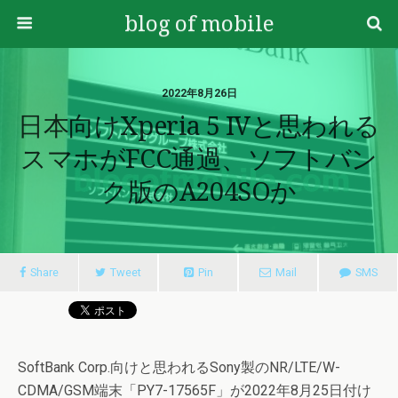
blog of mobile
2022年8月26日
日本向けXperia 5 IVと思われる
スマホがFCC通過、ソフトバン
ク版のA204SOか
Share
Tweet
Pin
Mail
SMS
SoftBank Corp.向けと思われるSony製のNR/LTE/W-
CDMA/GSM端末「PY7-17565F」が2022年8月25日付け