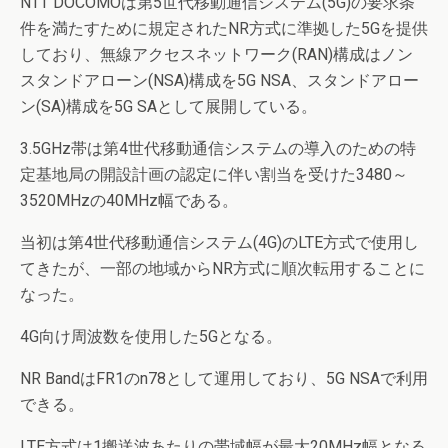
NTT DOCOMOは第5世代移動通信システム(5G)の要求条
件を満たすために規定されたNR方式に準拠した5Gを提供
しており、無線アクセスネットワーク(RAN)構成はノン
スタンドアローン(NSA)構成を5G NSA、スタンドアロー
ン(SA)構成を5G SAとして展開している。
3.5GHz帯は第4世代移動通信システムの導入のための特
定基地局の開設計画の認定に伴い割当を受けた3480～
3520MHzの40MHz幅である。
当初は第4世代移動通信システム(4G)のLTE方式で使用し
てきたが、一部の地域からNR方式に順次転用することに
なった。
4G向け周波数を使用した5Gとなる。
NR BandはFR1のn78として運用しており、5G NSAで利用
できる。
LTE方式は1搬送波あたりの帯域幅が最大20MHz幅となる