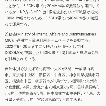
ことから、3.5GHz帯では20MHz幅の2搬送波を運用して
いるが、NR方式のFR1は1搬送波あたりの帯域幅が最大
100MHz幅となるため、3.5GHz帯では40MHz幅の1搬送
波で運用する。
総務省(Ministry of Internal Affairs and Communications：
MIC)が運用する電波利用ホームページを参照すると、
2022年8月30日までに反映された情報としてNTT
DOCOMOが申請した3.5GHz帯の5Gは53局の無線局免許
が付与されている。
自治体別では北海道札幌市中央区が8局、千葉県山武
市、東京都中央区、新宿区、中野区、神奈川県横浜市西
区、横浜市中区、横須賀市が1局ずつ、福岡県北九州市
小倉北区が4局、北九州市八幡東区が2局、長崎県長崎市
が7局、佐世保市が5局、熊本県熊本市中央区が11局、大
分県大分市が5局、宮崎県宮崎市が4局である。