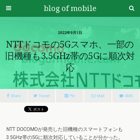
blog of mobile
2022年9月1日
NTTドコモの5Gスマホ、一部の
旧機種も3.5GHz帯の5Gに順次対
応
Share
Tweet
Pin
Mail
SMS
NTT DOCOMOが発売した旧機種のスマートフォンも
3.5GHz帯の5Gに順次対応していることが分かった。