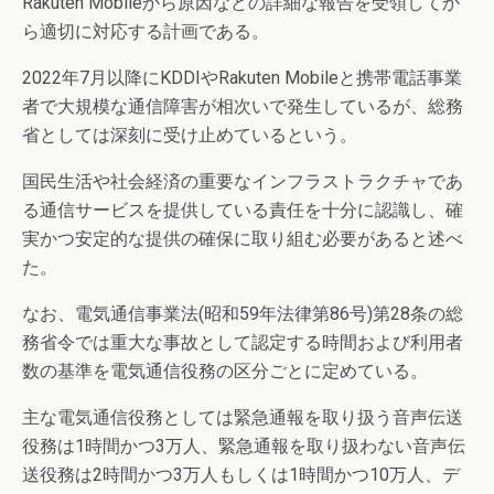
Rakuten Mobileから原因などの詳細な報告を受領してか
ら適切に対応する計画である。
2022年7月以降にKDDIやRakuten Mobileと携帯電話事業
者で大規模な通信障害が相次いで発生しているが、総務
省としては深刻に受け止めているという。
国民生活や社会経済の重要なインフラストラクチャであ
る通信サービスを提供している責任を十分に認識し、確
実かつ安定的な提供の確保に取り組む必要があると述べ
た。
なお、電気通信事業法(昭和59年法律第86号)第28条の総
務省令では重大な事故として認定する時間および利用者
数の基準を電気通信役務の区分ごとに定めている。
主な電気通信役務としては緊急通報を取り扱う音声伝送
役務は1時間かつ3万人、緊急通報を取り扱わない音声伝
送役務は2時間かつ3万人もしくは1時間かつ10万人、デ