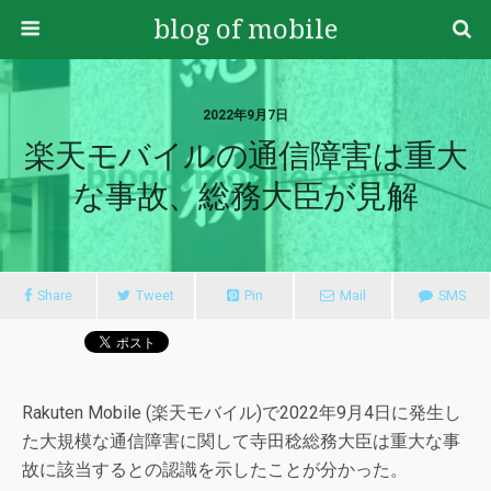
blog of mobile
2022年9月7日
楽天モバイルの通信障害は重大
な事故、総務大臣が見解
Share
Tweet
Pin
Mail
SMS
Rakuten Mobile (楽天モバイル)で2022年9月4日に発生し
た大規模な通信障害に関して寺田稔総務大臣は重大な事
故に該当するとの認識を示したことが分かった。