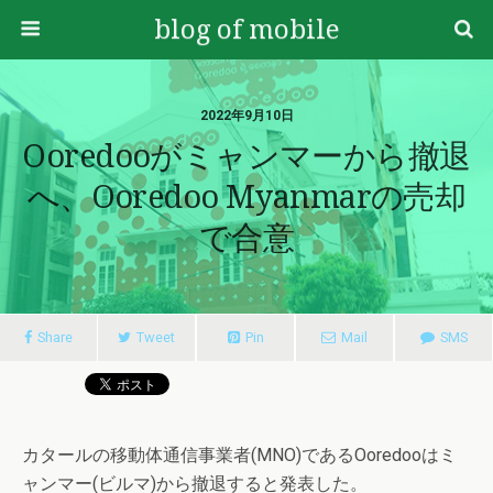
blog of mobile
2022年9月10日
Ooredooがミャンマーから撤退
へ、Ooredoo Myanmarの売却
で合意
Share
Tweet
Pin
Mail
SMS
カタールの移動体通信事業者(MNO)であるOoredooはミ
ャンマー(ビルマ)から撤退すると発表した。