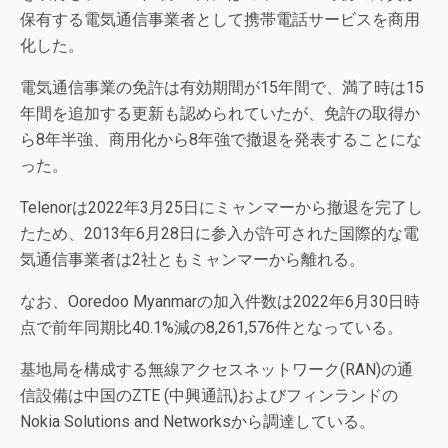
保有する電気通信事業者として携帯電話サービスを商用
化した。
電気通信事業の免許は有効期間が15年間で、満了時は15
年間を追加する更新も認められていたが、免許の取得か
ら8年半強、商用化から8年強で撤退を発表することにな
った。
Telenorは2022年3月25日にミャンマーから撤退を完了し
たため、2013年6月28日に参入が許可された国際的な電
気通信事業者は2社ともミャンマーから離れる。
なお、Ooredoo Myanmarの加入件数は2022年6月30日時
点で前年同期比40.1%減の8,261,576件となっている。
基地局を構成する無線アクセスネットワーク(RAN)の通
信設備は中国のZTE (中興通訊)およびフィンランドの
Nokia Solutions and Networksから調達している。