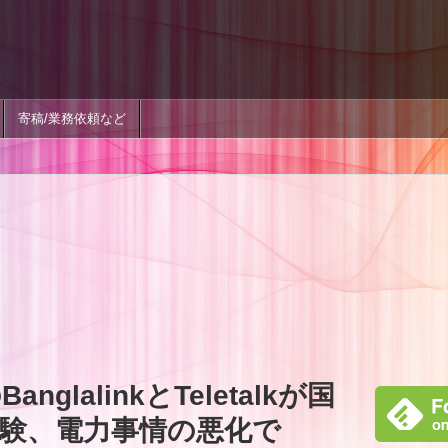
寄稿/業務依頼など
glalinkとTeletalkが国
験、電力事情の悪化で