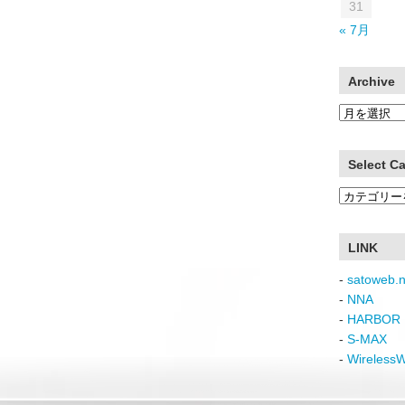
31
« 7月
Archive
Archive
Select C
Select
Category
LINK
-
satoweb.n
-
NNA
-
HARBOR 
-
S-MAX
-
Wireless