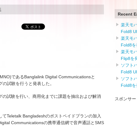
話
Recent E
楽天モバイ
Fold8 
楽天モバイ
Fold8
楽天モバイ
Flip8
ソフトバン
Fold8 
Banglalink Digital Communicationsと
ソフトバン
ローミングの試験を行うと発表した。
Fold8
グの試験を行い、商用化までに課題を抽出および解消
スポンサー
letalk Bangladeshのポストペイドプランの加入
Digital Communicationsの携帯通信網で音声通話とSMS