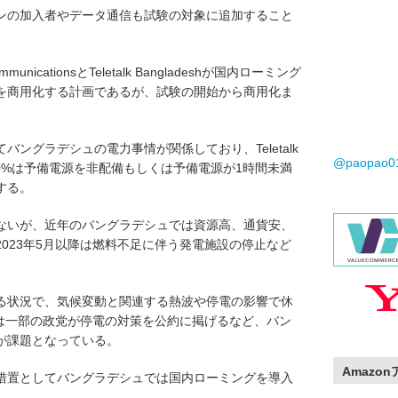
ンの加入者やデータ通信も試験の対象に追加すること
ommunicationsとTeletalk Bangladeshが国内ローミング
を商用化する計画であるが、試験の開始から商用化ま
ングラデシュの電力事情が関係しており、Teletalk
@paopao
の約40%は予備電源を非配備もしくは予備電源が1時間未満
する。
ないが、近年のバングラデシュでは資源高、通貨安、
023年5月以降は燃料不足に伴う発電施設の停止など
る状況で、気候変動と関連する熱波や停電の影響で休
では一部の政党が停電の対策を公約に掲げるなど、バン
が課題となっている。
Amazo
措置としてバングラデシュでは国内ローミングを導入