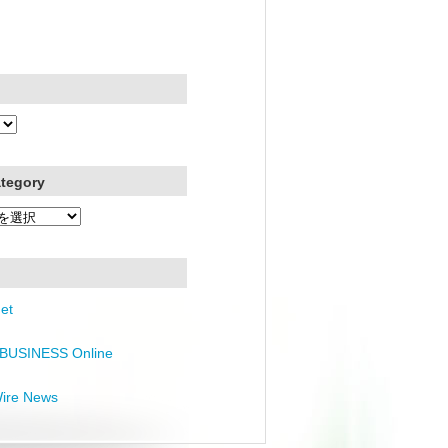
ategory
et
BUSINESS Online
Wire News