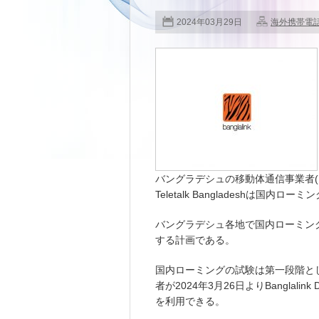
2024年03月29日
海外携帯電
バングラデシュの移動体通信事業者(MNO)である
Teletalk Bangladeshは国内
バングラデシュ各地で国内ローミン
する計画である。
国内ローミングの試験は第一段階としてTe
者が2024年3月26日よりBanglalink 
を利用できる。