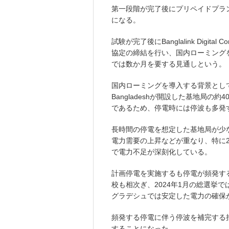
第一段階が完了後にプリペイドプラ
になる。
試験が完了後にBanglalink Digital C
協定の締結を行い、国内ローミング
では数か月を要する見通しという。
国内ローミングを導入する背景としてバ
Bangladeshが開設した基地局
であるため、停電時には停波も多発
長時間の停電を想定した基地局が少
電力需要の上昇などが重なり、特に2
で電力不足が深刻化している。
計画停電を実施するも停電が頻発す
校も相次ぎ、2024年1月の総選挙
グラデシュでは安定した電力の確保
頻発する停電に伴う停波を補完する
することになった。